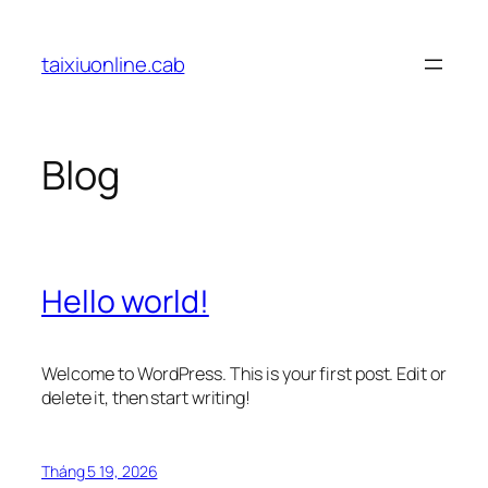
Chuyển
đến
taixiuonline.cab
phần
nội
dung
Blog
Hello world!
Welcome to WordPress. This is your first post. Edit or
delete it, then start writing!
Tháng 5 19, 2026